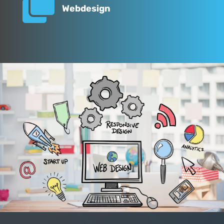

Webdesign