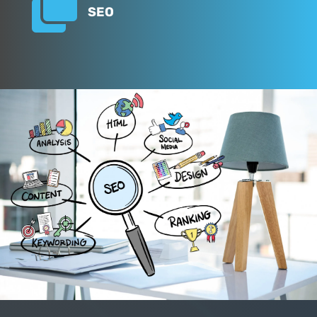

SEO